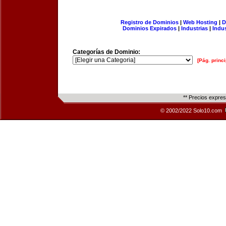
Registro de Dominios
|
Web Hosting
|
D
Dominios Expirados
|
Industrias
|
Indu
Categorías de Dominio:
[Pág. princi
** Precios expre
© 2002/2022 Solo10.com