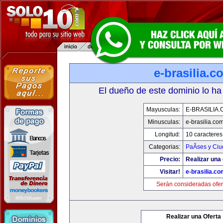
e-brasilia.c
El dueño de este dominio lo ha
Mayusculas:
E-BRASILIA
Minusculas:
e-brasilia.co
Longitud:
10 caracteres
Categorias:
PaÃ­ses y Ci
Precio:
Realizar una 
Visitar!
e-brasilia.co
Serán consideradas ofer
Realizar una Oferta