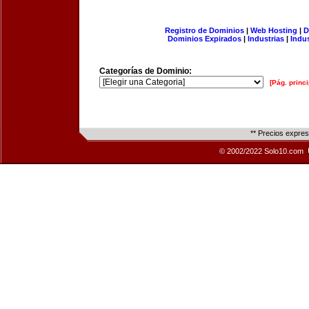
Registro de Dominios
|
Web Hosting
|
D
Dominios Expirados
|
Industrias
|
Indu
Categorías de Dominio:
[Pág. princi
** Precios expre
© 2002/2022 Solo10.com