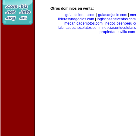
Otros dominios en venta:
guiamisiones.com
|
guiasanjusto.com
|
mer
lideresynegocios.com
|
logisticaeneventos.com
mecanicademotos.com
|
negociosenperu.
fabricadechocolates.com
|
noticiasentucelular.
propiedadesvilla.com