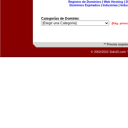
Registro de Dominios
|
Web Hosting
|
D
Dominios Expirados
|
Industrias
|
Indu
Categorías de Dominio:
[Pág. princi
** Precios expre
© 2002/2022 Solo10.com