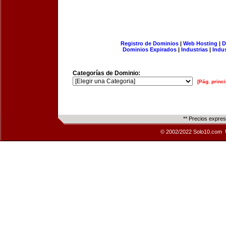
Registro de Dominios
|
Web Hosting
|
D
Dominios Expirados
|
Industrias
|
Indu
Categorías de Dominio:
[Pág. princi
** Precios expre
© 2002/2022 Solo10.com