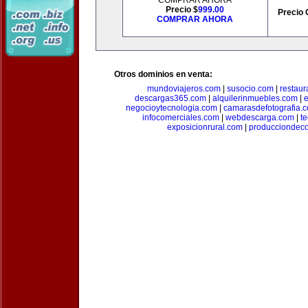
COMPRAR AHORA
Precio $
999.00
Precio 
COMPRAR AHORA
Otros dominios en venta:
mundoviajeros.com
|
susocio.com
|
restaur
descargas365.com
|
alquilerinmuebles.com
|
e
negocioytecnologia.com
|
camarasdefotografia.
infocomerciales.com
|
webdescarga.com
|
t
exposicionrural.com
|
producciondec