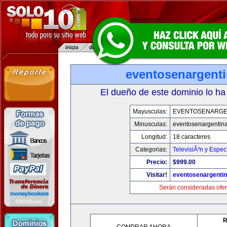
eventosenargent
El dueño de este dominio lo ha
Mayusculas:
EVENTOSENARGE
Minusculas:
eventosenargentin
Longitud:
18 caracteres
Categorias:
TelevisiÃ³n y Espec
Precio:
$999.00
Visitar!
eventosenargenti
Serán consideradas ofer
R