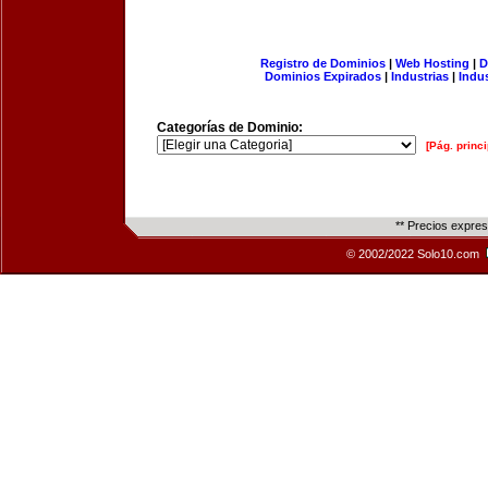
Registro de Dominios
|
Web Hosting
|
D
Dominios Expirados
|
Industrias
|
Indu
Categorías de Dominio:
[Pág. princi
** Precios expre
© 2002/2022 Solo10.com