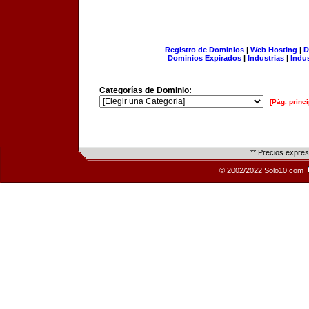
Registro de Dominios
|
Web Hosting
|
D
Dominios Expirados
|
Industrias
|
Indu
Categorías de Dominio:
[Pág. princi
** Precios expre
© 2002/2022 Solo10.com