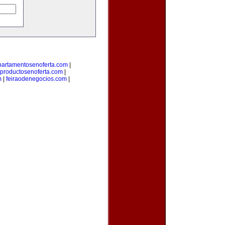
partamentosenoferta.com
|
productosenoferta.com
|
m
|
feiraodenegocios.com
|