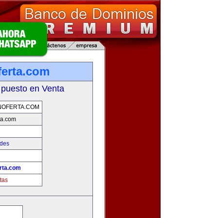
erta.com
 puesto en Venta
NOFERTA.COM
ta.com
ades
rta.com
tas